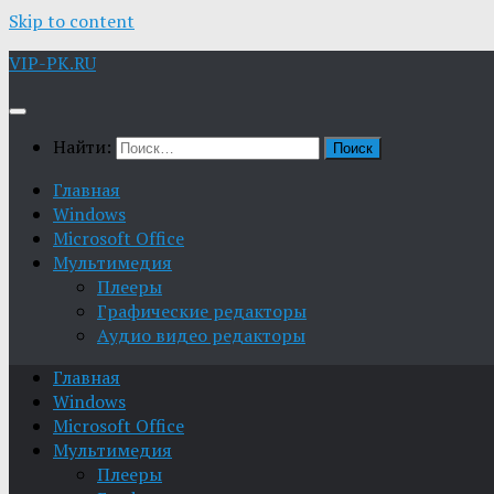
Skip to content
VIP-PK.RU
Найти:
Главная
Windows
Microsoft Office
Мультимедия
Плееры
Графические редакторы
Aудио видео редакторы
Главная
Windows
Microsoft Office
Мультимедия
Плееры