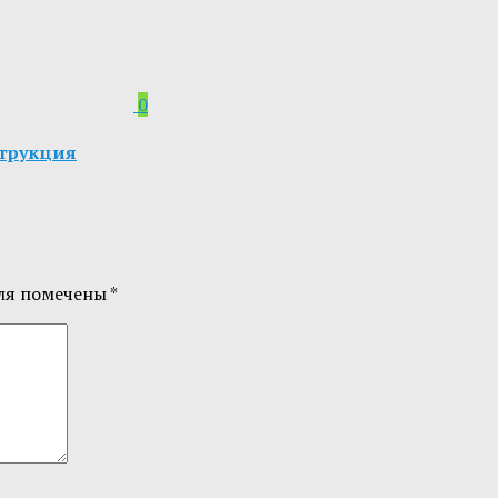
0
струкция
ля помечены
*