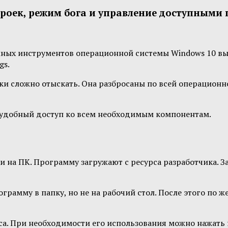
строек, режим бога и управление доступным
мных инструментов операционной системы Windows 10 вып
gs.
ойки сложно отыскать. Она разбросаны по всей операцион
т удобный доступ ко всем необходимым компонентам.
 на ПК. Программу загружают с ресурса разработчика. За
рамму в папку, но не на рабочий стол. После этого по ж
са. При необходимости его использования можно нажать 