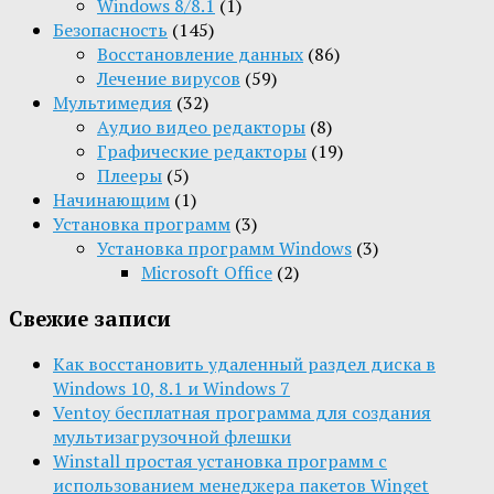
Windows 8/8.1
(1)
Безопасность
(145)
Восстановление данных
(86)
Лечение вирусов
(59)
Мультимедия
(32)
Aудио видео редакторы
(8)
Графические редакторы
(19)
Плееры
(5)
Начинающим
(1)
Установка программ
(3)
Установка программ Windows
(3)
Microsoft Office
(2)
Свежие записи
Как восстановить удаленный раздел диска в
Windows 10, 8.1 и Windows 7
Ventoy бесплатная программа для создания
мультизагрузочной флешки
Winstall простая установка программ с
использованием менеджера пакетов Winget