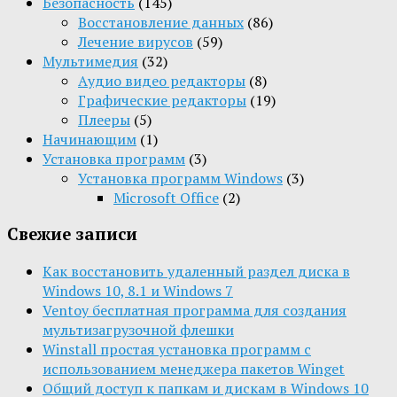
Безопасность
(145)
Восстановление данных
(86)
Лечение вирусов
(59)
Мультимедия
(32)
Aудио видео редакторы
(8)
Графические редакторы
(19)
Плееры
(5)
Начинающим
(1)
Установка программ
(3)
Установка программ Windows
(3)
Microsoft Office
(2)
Свежие записи
Как восстановить удаленный раздел диска в
Windows 10, 8.1 и Windows 7
Ventoy бесплатная программа для создания
мультизагрузочной флешки
Winstall простая установка программ с
использованием менеджера пакетов Winget
Общий доступ к папкам и дискам в Windows 10