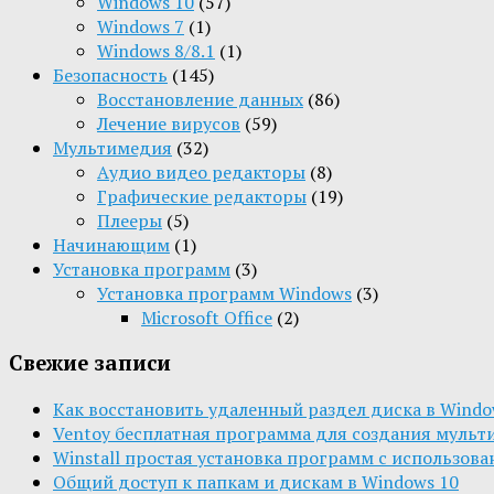
Windows 10
(57)
Windows 7
(1)
Windows 8/8.1
(1)
Безопасность
(145)
Восстановление данных
(86)
Лечение вирусов
(59)
Мультимедия
(32)
Aудио видео редакторы
(8)
Графические редакторы
(19)
Плееры
(5)
Начинающим
(1)
Установка программ
(3)
Установка программ Windows
(3)
Microsoft Office
(2)
Свежие записи
Как восстановить удаленный раздел диска в Window
Ventoy бесплатная программа для создания мульт
Winstall простая установка программ с использов
Общий доступ к папкам и дискам в Windows 10