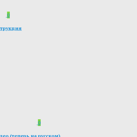
0
струкция
0
ео (теперь на русском)