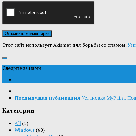
Этот сайт использует Akismet для борьбы со спамом.
Узн
Следите за нами:
Предыдущая публикация
Установка MyPaint. По
Категории
All
(2)
Windows
(60)