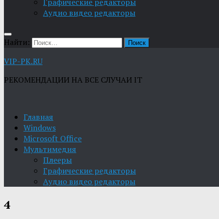
Графические редакторы
Aудио видео редакторы
Найти:
VIP-PK.RU
РЕКОМЕНДАЦИИ НА ВСЕ СЛУЧАИ IT
Главная
Windows
Microsoft Office
Мультимедия
Плееры
Графические редакторы
Aудио видео редакторы
4