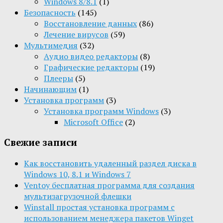
Windows 8/8.1
(1)
Безопасность
(145)
Восстановление данных
(86)
Лечение вирусов
(59)
Мультимедия
(32)
Aудио видео редакторы
(8)
Графические редакторы
(19)
Плееры
(5)
Начинающим
(1)
Установка программ
(3)
Установка программ Windows
(3)
Microsoft Office
(2)
Свежие записи
Как восстановить удаленный раздел диска в
Windows 10, 8.1 и Windows 7
Ventoy бесплатная программа для создания
мультизагрузочной флешки
Winstall простая установка программ с
использованием менеджера пакетов Winget