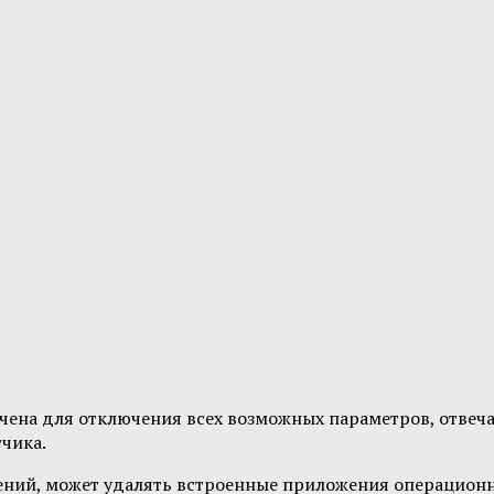
значена для отключения всех возможных параметров, отве
чика.
ений, может удалять встроенные приложения операцион