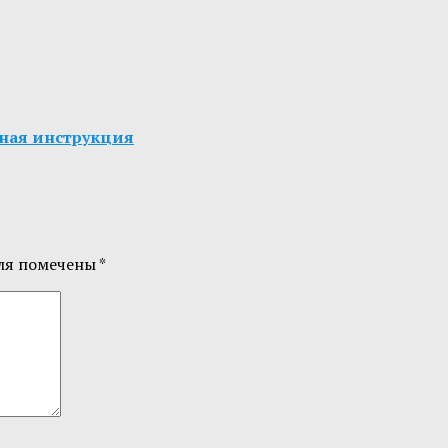
олная инструкция
ля помечены
*