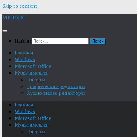
Skip to content
VIP-PK.RU
Найти:
Главная
Windows
Microsoft Office
Мультимедия
Плееры
Графические редакторы
Aудио видео редакторы
Главная
Windows
Microsoft Office
Мультимедия
Плееры