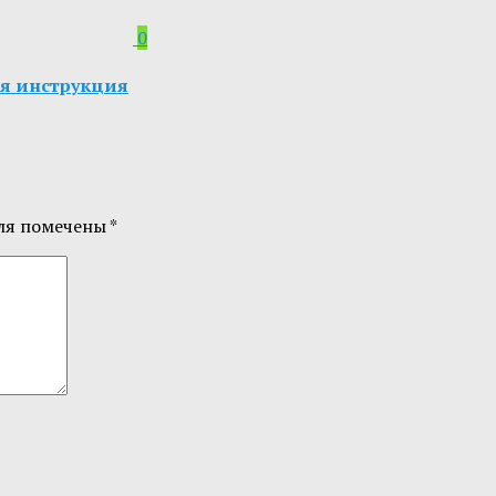
0
ная инструкция
ля помечены
*