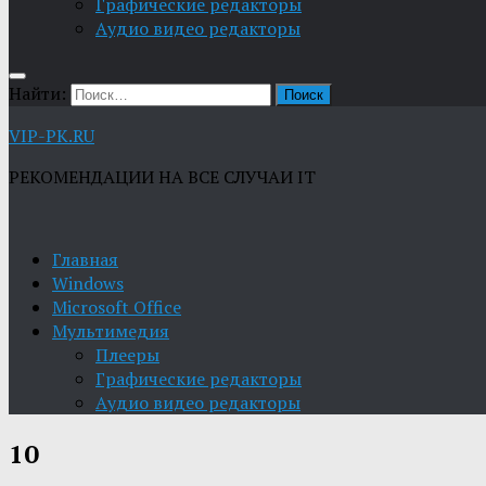
Графические редакторы
Aудио видео редакторы
Найти:
VIP-PK.RU
РЕКОМЕНДАЦИИ НА ВСЕ СЛУЧАИ IT
Главная
Windows
Microsoft Office
Мультимедия
Плееры
Графические редакторы
Aудио видео редакторы
10