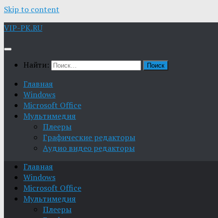
Skip to content
VIP-PK.RU
Найти:
Главная
Windows
Microsoft Office
Мультимедия
Плееры
Графические редакторы
Aудио видео редакторы
Главная
Windows
Microsoft Office
Мультимедия
Плееры