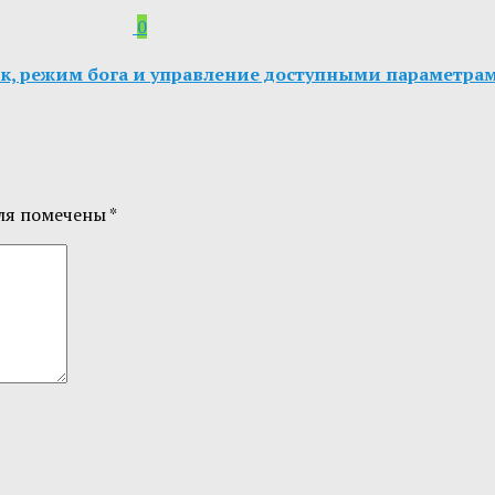
0
оек, режим бога и управление доступными параметра
ля помечены
*