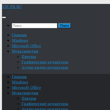
Skip
VIP-PK.RU
to
content
Найти:
Главная
Windows
Microsoft Office
Мультимедия
Плееры
Графические редакторы
Aудио видео редакторы
Главная
Windows
Microsoft Office
Мультимедия
Плееры
Графические редакторы
Aудио видео редакторы