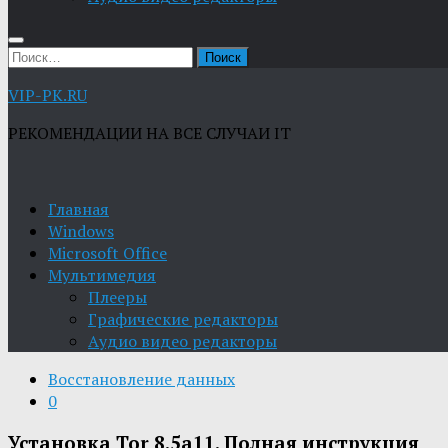
Найти:
VIP-PK.RU
РЕКОМЕНДАЦИИ НА ВСЕ СЛУЧАИ IT
Главная
Windows
Microsoft Office
Мультимедия
Плееры
Графические редакторы
Aудио видео редакторы
Восстановление данных
0
Установка Tor 8.5a11. Полная инструкция