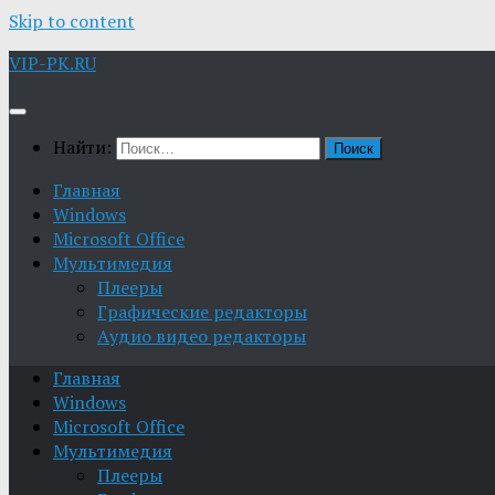
Skip to content
VIP-PK.RU
Найти:
Главная
Windows
Microsoft Office
Мультимедия
Плееры
Графические редакторы
Aудио видео редакторы
Главная
Windows
Microsoft Office
Мультимедия
Плееры