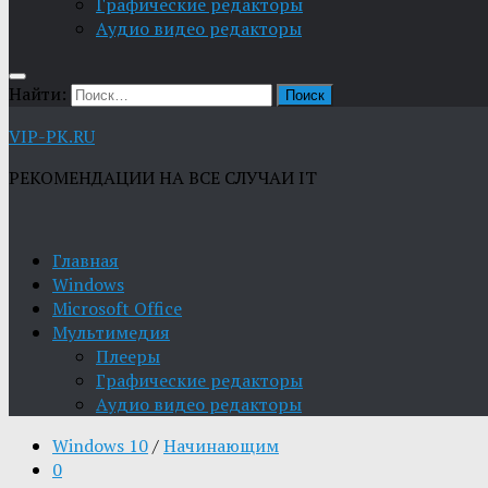
Графические редакторы
Aудио видео редакторы
Найти:
VIP-PK.RU
РЕКОМЕНДАЦИИ НА ВСЕ СЛУЧАИ IT
Главная
Windows
Microsoft Office
Мультимедия
Плееры
Графические редакторы
Aудио видео редакторы
Windows 10
/
Начинающим
0