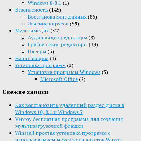
Windows 8/8.1
(1)
Безопасность
(145)
Восстановление данных
(86)
Лечение вирусов
(59)
Мультимедия
(32)
Aудио видео редакторы
(8)
Графические редакторы
(19)
Плееры
(5)
Начинающим
(1)
Установка программ
(3)
Установка программ Windows
(3)
Microsoft Office
(2)
Свежие записи
Как восстановить удаленный раздел диска в
Windows 10, 8.1 и Windows 7
Ventoy бесплатная программа для создания
мультизагрузочной флешки
Winstall простая установка программ с
использованием менеджера пакетов Winget