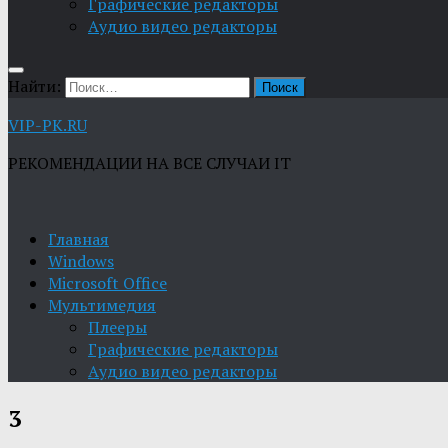
Графические редакторы
Aудио видео редакторы
Найти:
VIP-PK.RU
РЕКОМЕНДАЦИИ НА ВСЕ СЛУЧАИ IT
Главная
Windows
Microsoft Office
Мультимедия
Плееры
Графические редакторы
Aудио видео редакторы
3