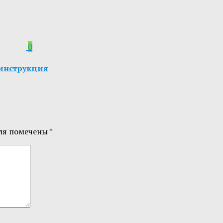
0
я инструкция
ля помечены
*