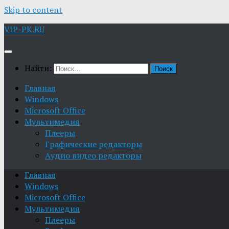
Skip to content
VIP-PK.RU
Найти:
Главная
Windows
Microsoft Office
Мультимедия
Плееры
Графические редакторы
Aудио видео редакторы
Главная
Windows
Microsoft Office
Мультимедия
Плееры