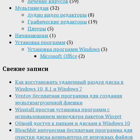
Лечение вирусов
(59)
Мультимедия
(32)
Aудио видео редакторы
(8)
Графические редакторы
(19)
Плееры
(5)
Начинающим
(1)
Установка программ
(3)
Установка программ Windows
(3)
Microsoft Office
(2)
Свежие записи
Как восстановить удаленный раздел диска в
Windows 10, 8.1 и Windows 7
Ventoy бесплатная программа для создания
мультизагрузочной флешки
Winstall простая установка программ с
использованием менеджера пакетов Winget
Общий доступ к папкам и дискам в Windows 10
Bleachbit интересная бесплатная программа для
очистки диска компьютера от ненужных файлов