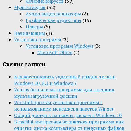
Лечение вирусов
(59)
Мультимедия
(32)
Aудио видео редакторы
(8)
Графические редакторы
(19)
Плееры
(5)
Начинающим
(1)
Установка программ
(3)
Установка программ Windows
(3)
Microsoft Office
(2)
Свежие записи
Как восстановить удаленный раздел диска в
Windows 10, 8.1 и Windows 7
Ventoy бесплатная программа для создания
мультизагрузочной флешки
Winstall простая установка программ с
использованием менеджера пакетов Winget
Общий доступ к папкам и дискам в Windows 10
Bleachbit интересная бесплатная программа для
очистки диска компьютера от ненужных файлов