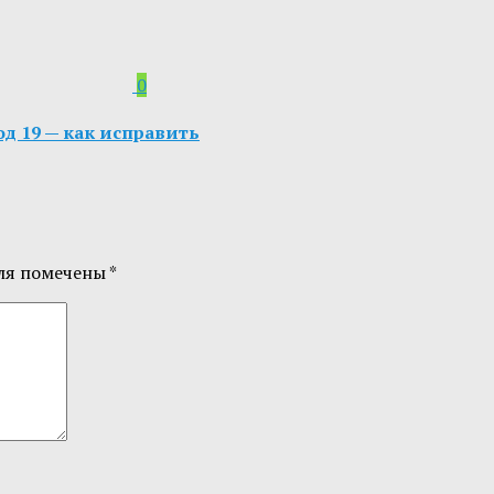
0
од 19 — как исправить
ля помечены
*