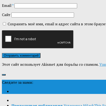
Email
*
Сайт
Сохранить моё имя, email и адрес сайта в этом бра
Этот сайт использует Akismet для борьбы со спамом.
Узн
Следите за нами:
Предыдущая публикация
Установка HiJackThis F