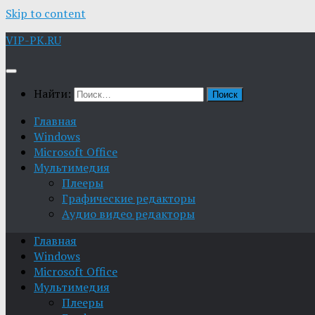
Skip to content
VIP-PK.RU
Найти:
Главная
Windows
Microsoft Office
Мультимедия
Плееры
Графические редакторы
Aудио видео редакторы
Главная
Windows
Microsoft Office
Мультимедия
Плееры