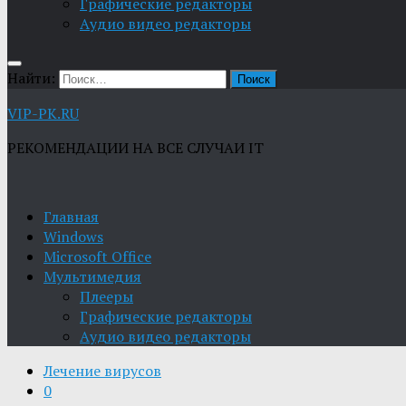
Графические редакторы
Aудио видео редакторы
Найти:
VIP-PK.RU
РЕКОМЕНДАЦИИ НА ВСЕ СЛУЧАИ IT
Главная
Windows
Microsoft Office
Мультимедия
Плееры
Графические редакторы
Aудио видео редакторы
Лечение вирусов
0