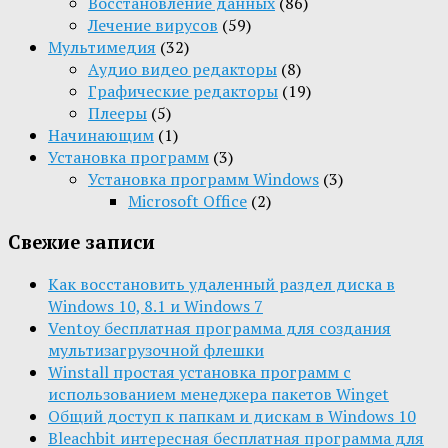
Восстановление данных
(86)
Лечение вирусов
(59)
Мультимедия
(32)
Aудио видео редакторы
(8)
Графические редакторы
(19)
Плееры
(5)
Начинающим
(1)
Установка программ
(3)
Установка программ Windows
(3)
Microsoft Office
(2)
Свежие записи
Как восстановить удаленный раздел диска в
Windows 10, 8.1 и Windows 7
Ventoy бесплатная программа для создания
мультизагрузочной флешки
Winstall простая установка программ с
использованием менеджера пакетов Winget
Общий доступ к папкам и дискам в Windows 10
Bleachbit интересная бесплатная программа для