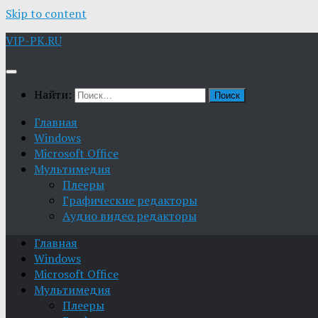
Skip to content
VIP-PK.RU
Найти:
Главная
Windows
Microsoft Office
Мультимедия
Плееры
Графические редакторы
Aудио видео редакторы
Главная
Windows
Microsoft Office
Мультимедия
Плееры