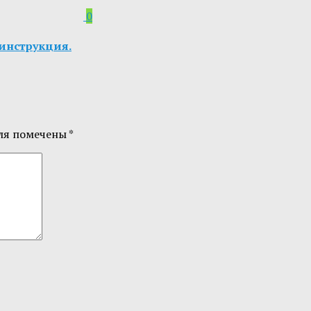
0
 инструкция.
ля помечены
*