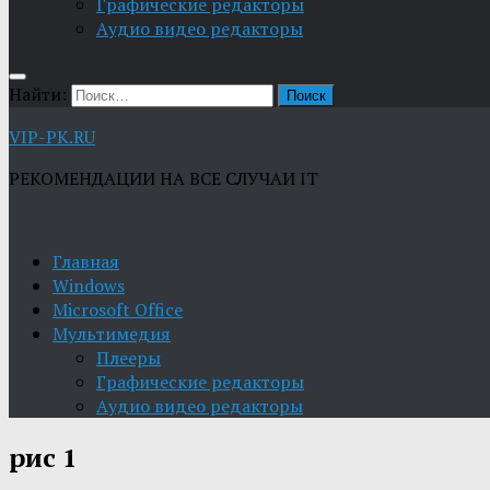
Графические редакторы
Aудио видео редакторы
Найти:
VIP-PK.RU
РЕКОМЕНДАЦИИ НА ВСЕ СЛУЧАИ IT
Главная
Windows
Microsoft Office
Мультимедия
Плееры
Графические редакторы
Aудио видео редакторы
рис 1