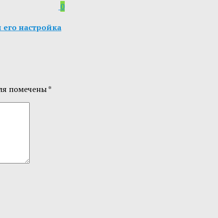
0
и его настройка
ля помечены
*