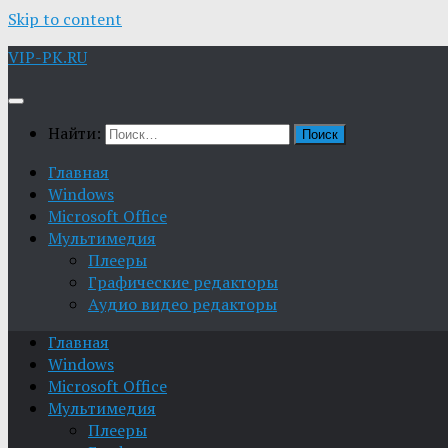
Skip to content
VIP-PK.RU
Найти:
Главная
Windows
Microsoft Office
Мультимедия
Плееры
Графические редакторы
Aудио видео редакторы
Главная
Windows
Microsoft Office
Мультимедия
Плееры