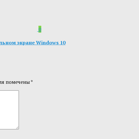
0
альном экране Windows 10
ля помечены
*