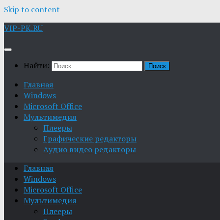
Skip to content
VIP-PK.RU
Найти:
Главная
Windows
Microsoft Office
Мультимедия
Плееры
Графические редакторы
Aудио видео редакторы
Главная
Windows
Microsoft Office
Мультимедия
Плееры