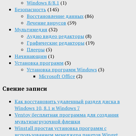
Windows 8/8.1
(1)
Безопасность
(145)
Восстановление данных
(86)
Лечение вирусов
(59)
Мультимедия
(32)
Aудио видео редакторы
(8)
Графические редакторы
(19)
Плееры
(5)
Начинающим
(1)
Установка программ
(3)
Установка программ Windows
(3)
Microsoft Office
(2)
Свежие записи
Как восстановить удаленный раздел диска в
Windows 10, 8.1 и Windows 7
Ventoy бесплатная программа для создания
мультизагрузочной флешки
Winstall простая установка программ с
использованием менеджера пакетов Winget