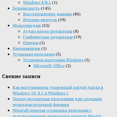
Windows 8/8.1
(1)
Безопасность
(145)
Восстановление данных
(86)
Лечение вирусов
(59)
Мультимедия
(32)
Aудио видео редакторы
(8)
Графические редакторы
(19)
Плееры
(5)
Начинающим
(1)
Установка программ
(3)
Установка программ Windows
(3)
Microsoft Office
(2)
Свежие записи
Как восстановить удаленный раздел диска в
Windows 10, 8.1 и Windows 7
Ventoy бесплатная программа для создания
мультизагрузочной флешки
Winstall простая установка программ с
использованием менеджера пакетов Winget