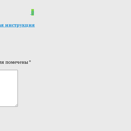
0
ная инструкция
ля помечены
*