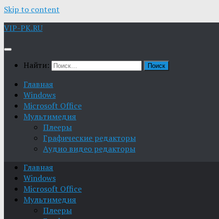
Skip to content
VIP-PK.RU
Найти:
Главная
Windows
Microsoft Office
Мультимедия
Плееры
Графические редакторы
Aудио видео редакторы
Главная
Windows
Microsoft Office
Мультимедия
Плееры