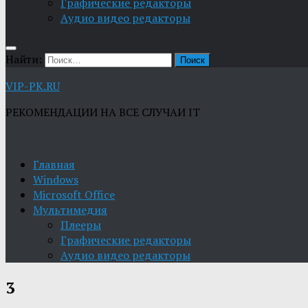
Графические редакторы
Aудио видео редакторы
Найти:
VIP-PK.RU
РЕКОМЕНДАЦИИ НА ВСЕ СЛУЧАИ IT
Главная
Windows
Microsoft Office
Мультимедия
Плееры
Графические редакторы
Aудио видео редакторы
3