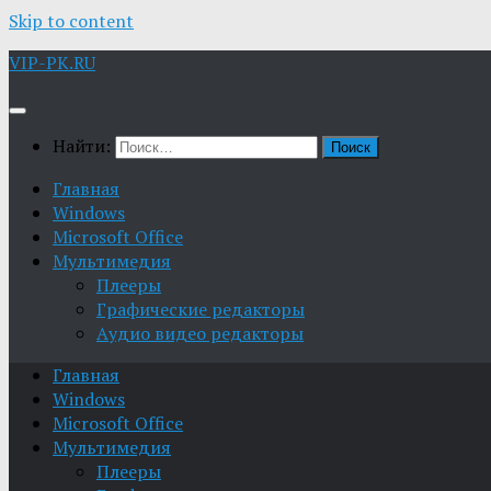
Skip to content
VIP-PK.RU
Найти:
Главная
Windows
Microsoft Office
Мультимедия
Плееры
Графические редакторы
Aудио видео редакторы
Главная
Windows
Microsoft Office
Мультимедия
Плееры