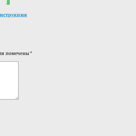
0
 инструкция
ля помечены
*