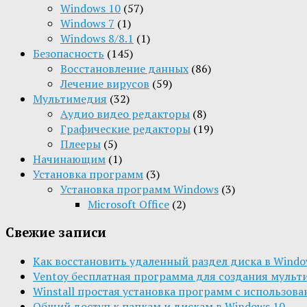
Windows 10
(57)
Windows 7
(1)
Windows 8/8.1
(1)
Безопасность
(145)
Восстановление данных
(86)
Лечение вирусов
(59)
Мультимедия
(32)
Aудио видео редакторы
(8)
Графические редакторы
(19)
Плееры
(5)
Начинающим
(1)
Установка программ
(3)
Установка программ Windows
(3)
Microsoft Office
(2)
Свежие записи
Как восстановить удаленный раздел диска в Window
Ventoy бесплатная программа для создания мульт
Winstall простая установка программ с использов
Общий доступ к папкам и дискам в Windows 10