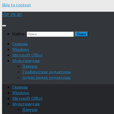
Skip to content
VIP-PK.RU
Найти:
Главная
Windows
Microsoft Office
Мультимедия
Плееры
Графические редакторы
Aудио видео редакторы
Главная
Windows
Microsoft Office
Мультимедия
Плееры