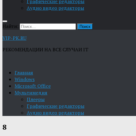
Графические редакторы
Aудио видео редакторы
Найти:
VIP-PK.RU
РЕКОМЕНДАЦИИ НА ВСЕ СЛУЧАИ IT
Главная
Windows
Microsoft Office
Мультимедия
Плееры
Графические редакторы
Aудио видео редакторы
8