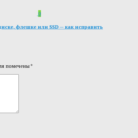
0
диске, флешке или SSD — как исправить
ля помечены
*