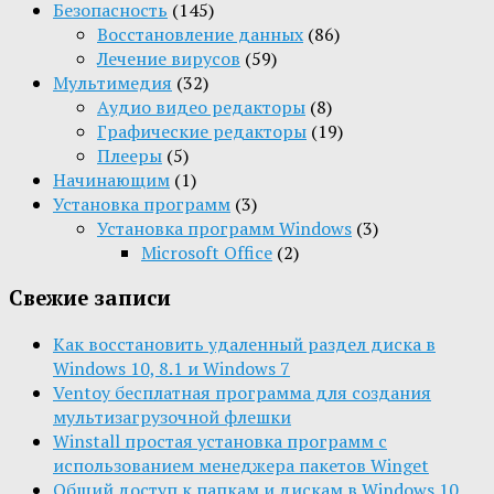
Безопасность
(145)
Восстановление данных
(86)
Лечение вирусов
(59)
Мультимедия
(32)
Aудио видео редакторы
(8)
Графические редакторы
(19)
Плееры
(5)
Начинающим
(1)
Установка программ
(3)
Установка программ Windows
(3)
Microsoft Office
(2)
Свежие записи
Как восстановить удаленный раздел диска в
Windows 10, 8.1 и Windows 7
Ventoy бесплатная программа для создания
мультизагрузочной флешки
Winstall простая установка программ с
использованием менеджера пакетов Winget
Общий доступ к папкам и дискам в Windows 10