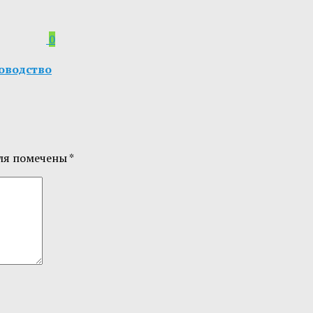
0
ководство
ля помечены
*