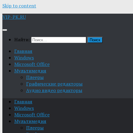
Skip to content
VIP-PK.RU
Найти:
Главная
Windows
Microsoft Office
Мультимедия
Плееры
Графические редакторы
Aудио видео редакторы
Главная
Windows
Microsoft Office
Мультимедия
Плееры